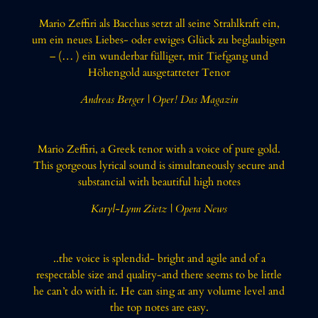
Mario Zeffiri als Bacchus setzt all seine Strahlkraft ein,
um ein neues Liebes- oder ewiges Glück zu beglaubigen
– (… ) ein wunderbar fülliger, mit Tiefgang und
Höhengold ausgetatteter Tenor
Andreas Berger | Oper! Das Magazin
Mario Zeffiri, a Greek tenor with a voice of pure gold.
This gorgeous lyrical sound is simultaneously secure and
substancial with beautiful high notes
Karyl-Lynn Zietz | Opera News
..the voice is splendid- bright and agile and of a
respectable size and quality-and there seems to be little
he can’t do with it. He can sing at any volume level and
the top notes are easy.