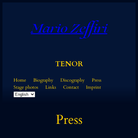
Skip
to
content
Mario Zeffiri
TENOR
Home
Biography
Discography
Press
Stage photos
Links
Contact
Imprint
Choose
a
language
Press